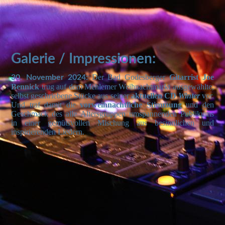
Galerie / Impressionen:
Der Bad
Godesberger
Gitarrist Joe
30. November 2024:
Bennick
trug
auf dem Mehlemer Weihnachtmarkt ausgewählte,
selbst geschriebene Stücke aus seiner
aktuellen CD
Winter
vor.
Und traf damit die
vorweihnachtliche Stimmung
und den
Geschmack des alle Altersgruppen umspannenden Publikums
in einer gemütsvollen Mischung aus besinnlichen und
inspirierenden Liedern.
252d66a3-8f26-4258-a87c-12c5f3ab4564
5294b1e0-4212-4495-a48d-17489fb2f055
f8d83e04-51c6-4f7c-accc-058f24cd21b0
1f2af48a-7bb8-4b6c-9008-e7e655d4b89d