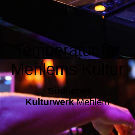
Kontakt
Mitgliedschaft
Temperatur für
Impressum
Mehlems Kultur
Datenschutzerklärung
Südliches
Kulturwerk
Mehlem