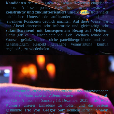
Kandidaten
der wichtigsten politischen Bewerber eingeladen
hatten. Auf sehr positive Weise beeindruckend war, wie
konstruktiv und zukunftsorientiert unsere Gäste
trotz vieler
inhaltlicher Unterschiede aufeinander eingingen und ihre
jeweiligen Positionen deutlich machten. Auf diese Weise war
der Abend einerseits sehr informativ und gleichzeitig sehr
zukunftsweisend mit konsequentem Bezug auf Mehlem
.
Dafür gab es im Nachhinein viel Lob. Vielfach wurde der
Wunsch geäußert, eine solche parteiübergreifende und von
gegenseitigem Respekt getragene Veranstaltung künftig
regelmäßig zu wiederholen.
13.
Dezember
2025:
Vorweihnachtliche Trio-Improvisationen
unter dem Motto
waren für nicht weniger als
Jazz im Advent
86 Gäste Anlass, am Samstag 13. Dezember 2025 in der
Villa
unserer Einladung zu folgen und das bestens
Kursana
gestimmte
kennenzulernen.
Trio von Gregor Salz
Shawn