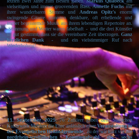
letzten zwei Jahre zum Besten gaben.
Markus
Quabeck
am
vielseitigen und immer groovenden Bass,
Annette
Fuchs
mit
ihrer wunderbaren Stimme und
Andreas
Opitz's
enorm
swingende Gitarre stimmten denkbare, oft erhellende und
immer begeisternde Musik aus ihrem lebendigen Repertoire an.
Stimmung und Wetter waren fabelhaft - und die drei Künstler
so gut gestimmt, dass sie die vereinbarte Zeit überzogen.
Ganz
herzlichen Dank
- und ein vielstimmiger Ruf nach
Wiederholung!
IMG_4519
IMG_4516
IMG_4520
76 Zuhörer
gaben dem Südlichen
11. September 2025:
Kulturwerk Mehlem die Ehre anlässlich einer
Veranstaltung in
der Evangelischen Heilandgemeinde
, zu der wir kurz vor der
nordrhein-westfälischen Kommunalwahl die sechs