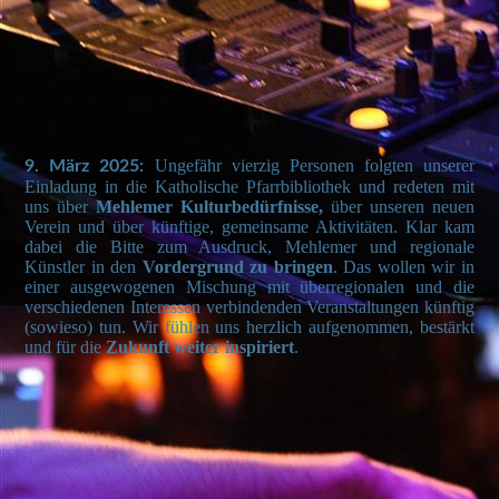
e0a52f9a-c6ab-4467-ac75-68fa4a2b0e35_1
d30cc0cd-a10d-4b5d-b7e4-9f5fe3293c25_1
2431fcde-f095-4630-b649-461706427f5d_1
Ungefähr vierzig Personen folgten unserer
9. März 2025:
Einladung in die Katholische Pfarrbibliothek und redeten mit
uns über
Mehlemer Kulturbedürfnisse,
über unseren neuen
Verein und über künftige, gemeinsame Aktivitäten. Klar kam
dabei die Bitte zum Ausdruck, Mehlemer und regionale
Künstler in den
Vordergrund zu bringen
. Das wollen wir in
einer ausgewogenen Mischung mit überregionalen und die
verschiedenen Interessen verbindenden Veranstaltungen künftig
(sowieso) tun. Wir fühlen uns herzlich aufgenommen, bestärkt
und für die
Zukunft weiter inspiriert
.