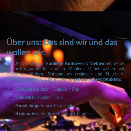
Über uns: Das sind wir und das
wollen wir.
Seit 2025 startet das
Südliche Kulturwerk Mehlem
ein neues
Kultur-Programm für und in Mehlem. Dabei wollen wir
Bewährtes fördern, Vorhandenes ergänzen und Neues in
Bewegung bringen. Dies mit den folgenden
Schwerpunkten:
Live-Musik
: Jazz + Klassik + Pop
Literatur:
Bücher + Talk
Ausstellung:
Kunst + Lifestyle
Regionales:
Politik + Religion + Familie