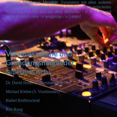
stärkeren
Mehlemer Identität
. Zusammen mit allen anderen
Akteuren und Initiativen! Für ein möglichst breit gefächertes
Kulturangebot! Für und mit allen Mehlemer / n! Und für und
mit hoffentlich viele / n neugierige / n Gästen!
.
Verantwortliche und
Gründungsmitglieder
(alphabetisch):
Dr. David Hober (2. Vorsitzender)
Michael Klehm (3. Vorsitzender)
Bärbel Reifferscheid
Ren Rong