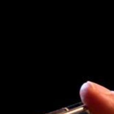
Kontakt
Temperatur für
Mehlems Kultur
Mitgliedschaft
Südliches
Impressum
Kulturwerk
Mehlem
Datenschutzerklärung