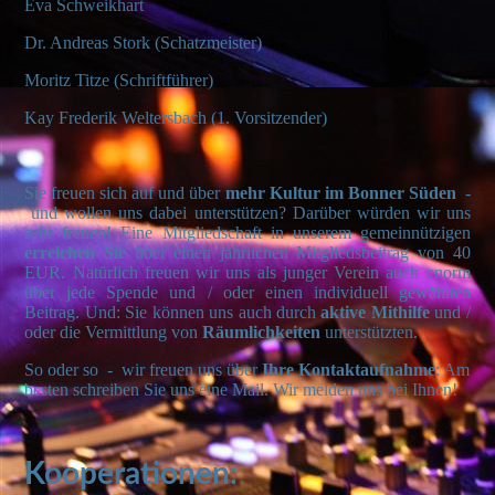
Eva Schweikhart
Dr. Andreas Stork (Schatzmeister)
Moritz Titze (Schriftführer)
Kay Frederik Weltersbach (1. Vorsitzender)
Sie freuen sich auf und über
mehr Kultur im Bonner Süden
-
und wollen uns dabei unterstützen? Darüber würden wir uns
sehr freuen! Eine Mitgliedschaft in unserem gemeinnützigen
erreichen Sie
über einen jährlichen Mitgliedsbeitrag von 40
EUR. Natürlich freuen wir uns als junger Verein auch enorm
über jede Spende und / oder einen individuell gewählten
Beitrag. Und:
Sie können uns auch durch
aktive Mithilfe
und
/
oder die Vermittlung von
Räumlichkeiten
unterstützten.
So oder so - wir freuen uns über
Ihre Kontaktaufnahme
: Am
besten schreiben Sie uns eine Mail. Wir melden uns bei Ihnen!
Kooperationen
: