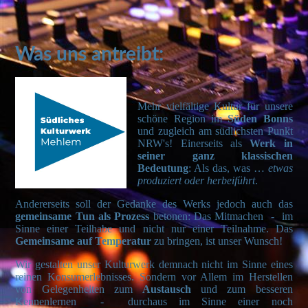
.
Was uns antreibt:
Mehr vielfältige Kultur für unsere
schöne Region im
Süden Bonns
und zugleich
am südlichsten Punkt
NRW's!
Einerseits
als
Werk in
seiner ganz klassischen
Bedeutung
: Als das, was …
etwas
produziert oder herbeiführt
.
Andererseits soll der Gedanke des Werks jedoch auch das
gemeinsame Tun als Prozess
betonen: Das Mitmachen - im
Sinne einer Teilhabe und nicht nur einer Teilnahme. Das
Gemeinsame auf Temperatur
zu bringen, ist unser Wunsch!
Wir gestalten unser Kulturwerk demnach nicht im Sinne eines
reinen Konsumerlebnisses. Sondern vor Allem im Herstellen
von Gelegenheiten zum
Austausch
und zum besseren
Kennenlernen - durchaus im Sinne einer noch